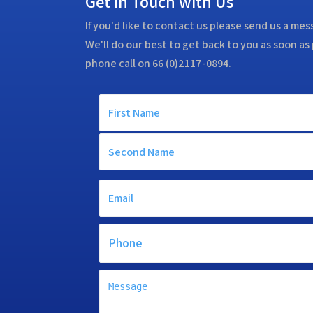
Get in Touch with Us
If you'd like to contact us please send us a me
We'll do our best to get back to you as soon as 
phone call on 66 (0)2117-0894.