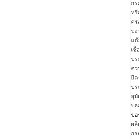
กระ
หร
ครอ
ปอน
แก
เชื
ปร
คว
ต
ประ
อุบ
ปล
ขอ
ผลิ
กระ