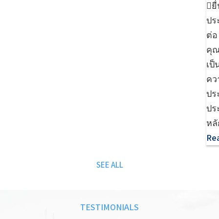
ย
ปร
ต่อ
คุณ
เป
คว
ปร
ประ
หลั
Rea
SEE ALL
TESTIMONIALS