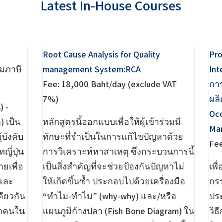
Latest In-House Courses
Root Cause Analysis for Quality
Pr
วมภาษี
management System:RCA
Int
Fee: 18,000 Baht/day (exclude VAT
กา
7%)
ผลิ
) -
Occ
) เป็น
หลักสูตรนี้ออกแบบเพื่อให้ผู้เข้าร่วมมี
Ma
้บังคับ
ทักษะที่จำเป็นในการแก้ไขปัญหาด้วย
Fee
ญี่ปุ่น
การวิเคราะห์หาสาเหตุ ซึ่งกระบวนการนี้
ยเพื่อ
เป็นสิ่งสำคัญที่จะช่วยป้องกันปัญหาไม่
เพื
ดและ
ให้เกิดขึ้นซ้ำ ประกอบไปด้วยเครื่องมือ
กร
ดียวกัน
“ทำไม-ทำไม” (why-why) และ/หรือ
ปร
ทุกคนใน
แผนภูมิก้างปลา (Fish Bone Diagram) ใน
วิ