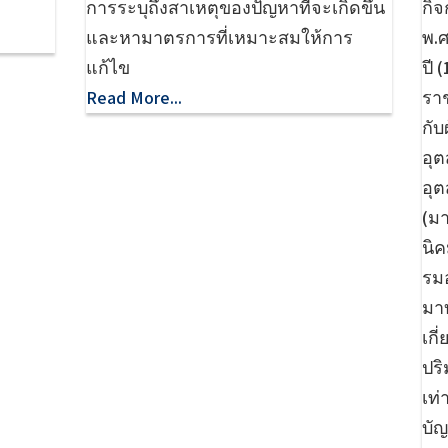
การระบุถึงสาเหตุของปัญหาที่จะเกิดขึ้น
กิจ
และหามาตรการที่เหมาะสมให้การ
พ.ศ
แก้ไข
ปี 
Read More...
ราช
กับ
อุ
อุ
(ม
นิ
รม
มาบ
เกี
ปร
เท
บัญ