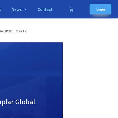
t
News
Contact
Login
al ID:005) Day 1-5
plar Global