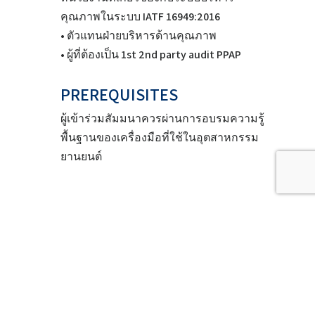
คุณภาพในระบบ IATF 16949:2016
• ตัวแทนฝ่ายบริหารด้านคุณภาพ
• ผู้ที่ต้องเป็น 1st 2nd party audit PPAP
PREREQUISITES
ผู้เข้าร่วมสัมมนาควรผ่านการอบรมความรู้
พื้นฐานของเครื่องมือที่ใช้ในอุตสาหกรรม
ยานยนต์
HOW YOU WILL BENEFIT?
• เข้าใจถึงบทบาทและหน้าที่ของ PPAP
• เพิ่มความเข้าใจในการตรวจ PPAP ไป
ประยุกต์ใช้ได้อย่างถูกต้อง
• เข้าใจถึงความสัมพันธ์ของข้อกำหนด IATF