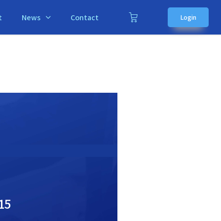
t
News
Contact
Login
15