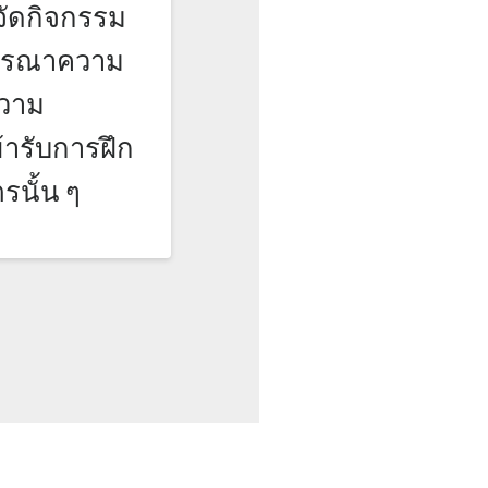
จัดกิจกรรม
จารณาความ
วาม
เข้ารับการฝึก
รนั้น ๆ