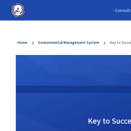
string(50) "https://robere.com/wp-content/themes/elumine-ch
Consult
Home
Environmental Management System
Key to Succ
Key to Succ