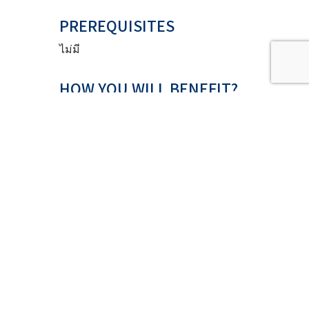
PREREQUISITES
ไม่มี
HOW YOU WILL BENEFIT?
• เข้าใจถึงความสำคัญของการชี้บ่งอันตราย
(Hazard Identification) และการจำแนกการ
ชี้บ่งอันตรายที่อาจจะเกิดขึ้นจากแหล่ง
กำเนิดอันตรายต่าง ๆ
• ทราบถึงการใช้เทคนิคต่าง ๆ ในวิเคราะห์
การจำแนกและชี้บ่งอันตราย
• เข้าใจถึงความสำคัญของการประเมิน
ความเสี่ยง (Risk Assessment) และวิธีการ
ประเมินความเสี่ยง
• เข้าใจในถึงการนำผลการชี้บ่งอันตรายมา
ประเมินความเสี่ยง และสามารถจัดระดับ